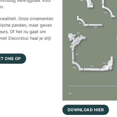
nvoudig verkrijgbaar voor
n.
kwaliteit. Onze ornamenten
orische panden, maar geven
ieurs. Of het nu gaat om
et Decorstuc haal je stijl
T ONS OP
DOWNLOAD HIER