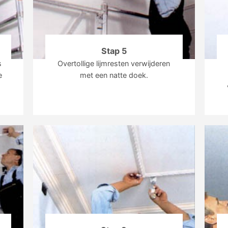
Stap 5
s
Overtollige lijmresten verwijderen
e
met een natte doek.