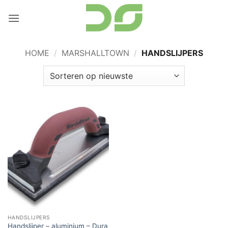
Ga
naar
inhoud
HOME
/
MARSHALLTOWN
/
HANDSLIJPERS
HANDSLIJPERS
Handslijper – aluminium – Dura