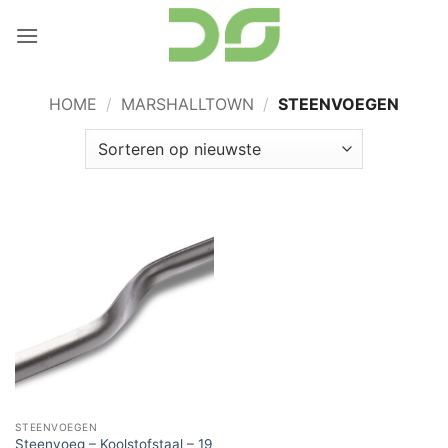
Ga
naar
inhoud
HOME
/
MARSHALLTOWN
/
STEENVOEGEN
STEENVOEGEN
Steenvoeg – Koolstofstaal – 19