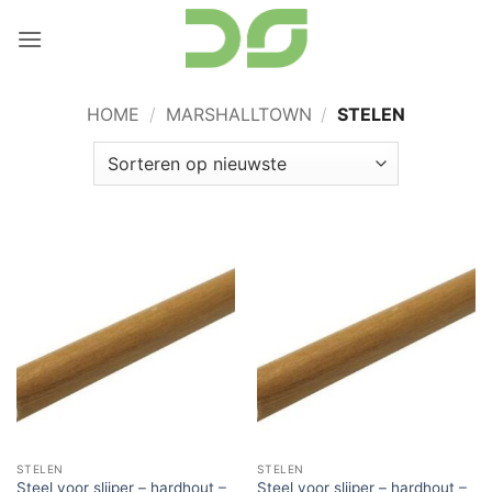
Ga
naar
inhoud
HOME
/
MARSHALLTOWN
/
STELEN
STELEN
STELEN
Steel voor slijper – hardhout –
Steel voor slijper – hardhout –