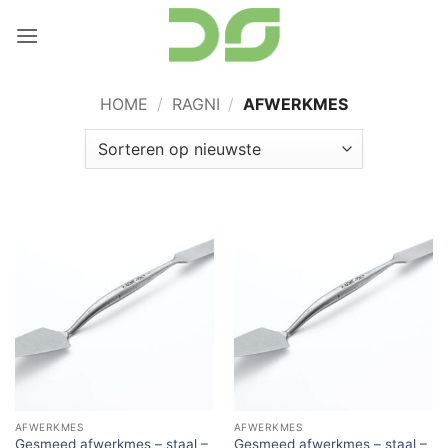
Ga
naar
inhoud
HOME
/
RAGNI
/
AFWERKMES
AFWERKMES
AFWERKMES
Gesmeed afwerkmes – staal –
Gesmeed afwerkmes – staal –