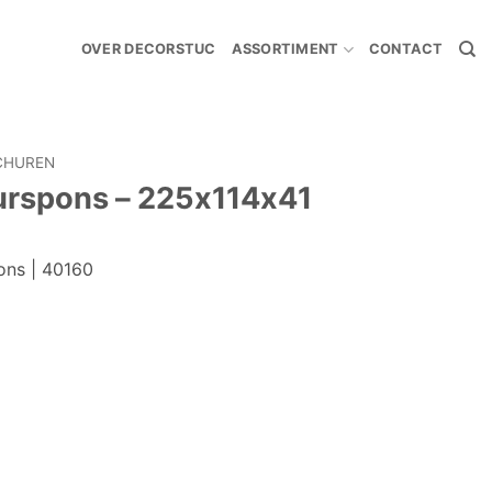
OVER DECORSTUC
ASSORTIMENT
CONTACT
CHUREN
urspons – 225x114x41
ons | 40160