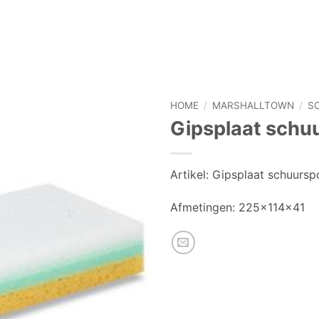
HOME
/
MARSHALLTOWN
/
S
Gipsplaat schu
Artikel:
Gipsplaat schuursp
Afmetingen:
225x114x41