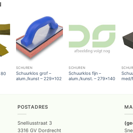
N
SCHUREN
SCHUREN
SCHU
Schuurklos grof –
Schuurklos fijn –
Schuu
 80
alum./kunst – 229×102
alum./kunst. – 279×140
med/f
POSTADRES
MA
Snelliusstraat 3
(ge
3316 GV Dordrecht
Snel