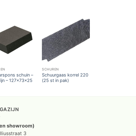
REN
SCHUREN
rspons schuin –
Schuurgaas korrel 220
ijn – 127x73x25
(25 st in pak)
GAZIJN
en showroom)
liusstraat 3