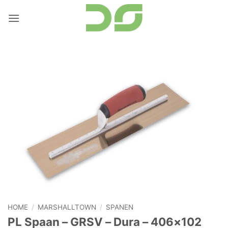
Ga
naar
inhoud
HOME
/
MARSHALLTOWN
/
SPANEN
PL Spaan – GRSV – Dura – 406×102