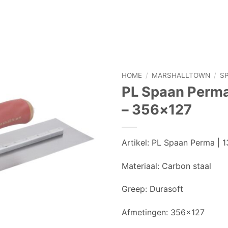
HOME
/
MARSHALLTOWN
/
S
PL Spaan Perma.
– 356×127
Artikel:
PL Spaan Perma | 
Materiaal:
Carbon staal
Greep:
Durasoft
Afmetingen:
356×127