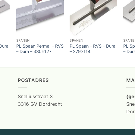
SPANEN
SPANEN
SPANE
Dura
PL Spaan Perma. – RVS
PL Spaan – RVS – Dura
PL Sp
– Dura – 330×127
– 279×114
– Dur
POSTADRES
MA
Snelliusstraat 3
(ge
3316 GV Dordrecht
Snel
Dor