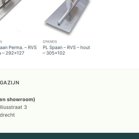
N
SPANEN
aan Perma. – RVS
PL Spaan – RVS – hout
a – 292×127
– 305×102
GAZIJN
en showroom)
liusstraat 3
drecht