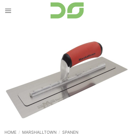
Ga
naar
inhoud
HOME
/
MARSHALLTOWN
/
SPANEN