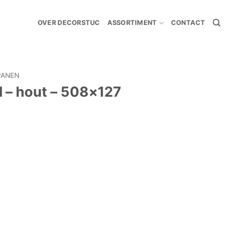
OVER DECORSTUC
ASSORTIMENT
CONTACT
PANEN
l – hout – 508×127