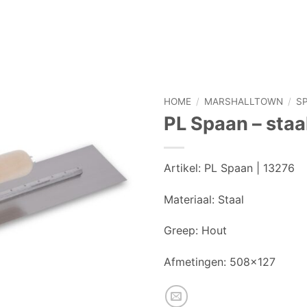
HOME
/
MARSHALLTOWN
/
S
PL Spaan – staa
Artikel:
PL Spaan | 13276
Materiaal:
Staal
Greep:
Hout
Afmetingen:
508×127