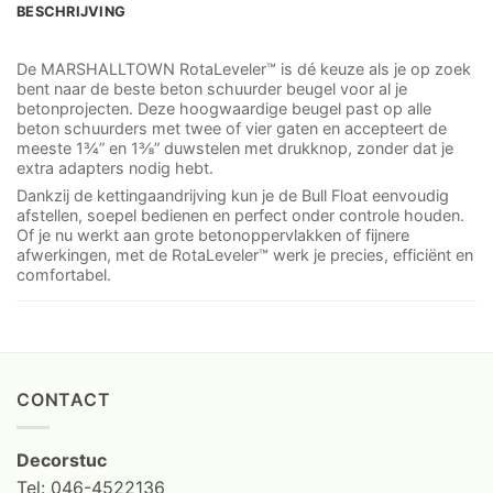
BESCHRIJVING
De MARSHALLTOWN RotaLeveler™ is dé keuze als je op zoek
bent naar de beste beton schuurder beugel voor al je
betonprojecten. Deze hoogwaardige beugel past op alle
beton schuurders met twee of vier gaten en accepteert de
meeste 1¾” en 1⅜” duwstelen met drukknop, zonder dat je
extra adapters nodig hebt.
Dankzij de kettingaandrijving kun je de Bull Float eenvoudig
afstellen, soepel bedienen en perfect onder controle houden.
Of je nu werkt aan grote betonoppervlakken of fijnere
afwerkingen, met de RotaLeveler™ werk je precies, efficiënt en
comfortabel.
CONTACT
Decorstuc
Tel: 046-4522136