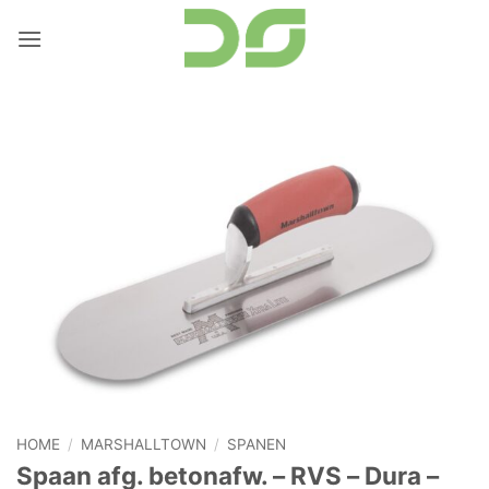
Ga
naar
inhoud
HOME
/
MARSHALLTOWN
/
SPANEN
Spaan afg. betonafw. – RVS – Dura –