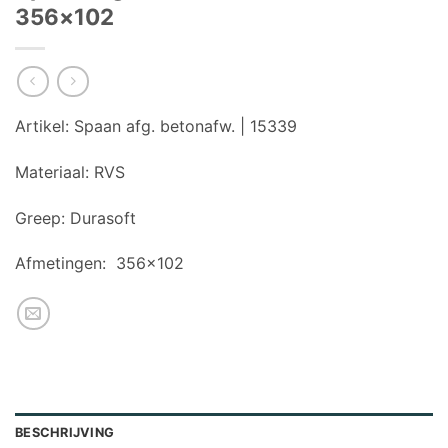
356×102
Artikel:
Spaan afg. betonafw. | 15339
Materiaal:
RVS
Greep:
Durasoft
Afmetingen:
356×102
BESCHRIJVING