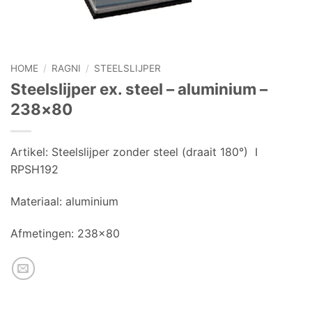
HOME
/
RAGNI
/
STEELSLIJPER
Steelslijper ex. steel – aluminium –
238×80
Artikel:
Steelslijper zonder steel (draait 180°) I
RPSH192
Materiaal:
aluminium
Afmetingen:
238×80