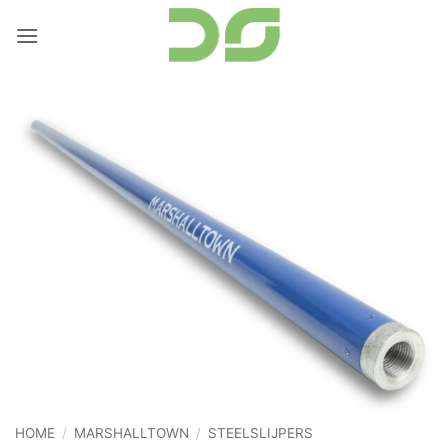
Ga
naar
inhoud
HOME
/
MARSHALLTOWN
/
STEELSLIJPERS