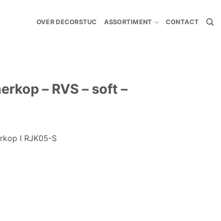
OVER DECORSTUC
ASSORTIMENT
CONTACT
rkop – RVS – soft –
kop I RJK05-S