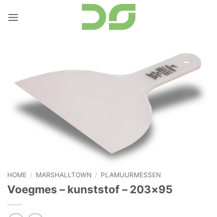
Ga
naar
inhoud
HOME
/
MARSHALLTOWN
/
PLAMUURMESSEN
Voegmes – kunststof – 203×95