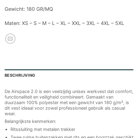
Gewicht: 180 GR/MQ
Maten: XS – S – M – L – XL – XXL – 3XL – 4XL – 5XL
BESCHRIJVING
De Airspace 2.0 is een veelzijdig unisex werkvest dat comfort,
functionaliteit en veiligheid combineert. Gemaakt van
duurzaam 100% polyester met een gewicht van 180 g/m², is
dit vest ideaal voor zowel professioneel gebruik als casual
wear.
Belangrijkste kenmerken:
Ritssluiting met metalen trekker
Twee ruime buitenzakken met rits en een borstzak geschikt