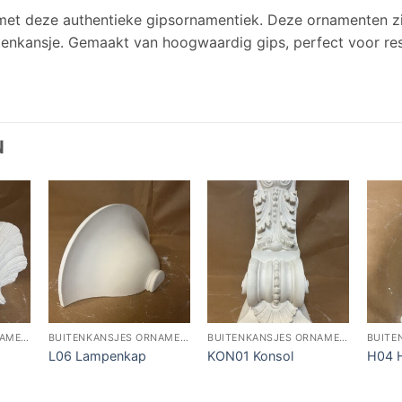
r met deze authentieke gipsornamentiek. Deze ornamenten zi
uitenkansje. Gemaakt van hoogwaardig gips, perfect voor res
N
BUITENKANSJES ORNAMENTIEK
BUITENKANSJES ORNAMENTIEK
BUITENKANSJES ORNAMENTIEK
L06 Lampenkap
KON01 Konsol
H04 