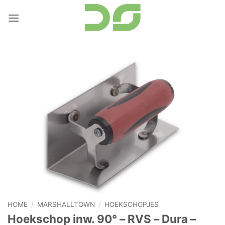
Ga
naar
inhoud
HOME
/
MARSHALLTOWN
/
HOEKSCHOPJES
Hoekschop inw. 90° – RVS – Dura –