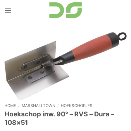
Ga
naar
inhoud
HOME
/
MARSHALLTOWN
/
HOEKSCHOPJES
Hoekschop inw. 90° – RVS – Dura –
108×51