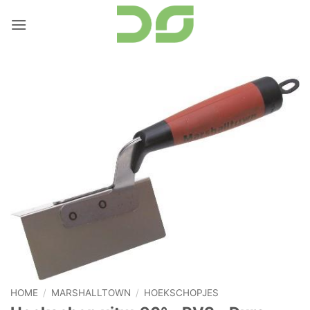
Ga
naar
inhoud
HOME
/
MARSHALLTOWN
/
HOEKSCHOPJES