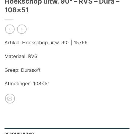
Hoekschop uitw. 90° – RVS – Dura –
108×51
Artikel:
Hoekschop uitw. 90° | 15769
Materiaal: RVS
Greep:
Durasoft
Afmetingen: 108×51