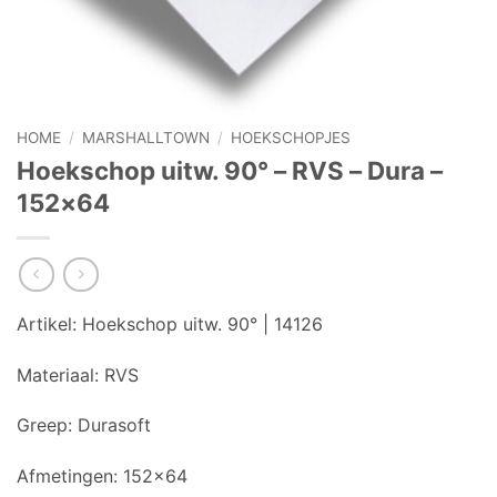
HOME
/
MARSHALLTOWN
/
HOEKSCHOPJES
Hoekschop uitw. 90° – RVS – Dura –
152×64
Artikel: Hoekschop uitw. 90° | 14126
Materiaal:
RVS
Greep:
Durasoft
Afmetingen:
152×64