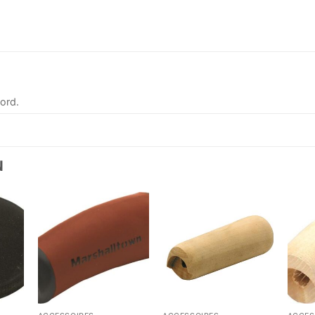
ord.
N