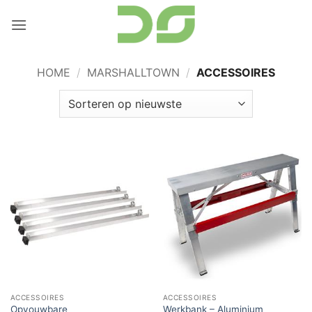
Ga
naar
inhoud
HOME
/
MARSHALLTOWN
/
ACCESSOIRES
ACCESSOIRES
ACCESSOIRES
Opvouwbare
Werkbank – Aluminium