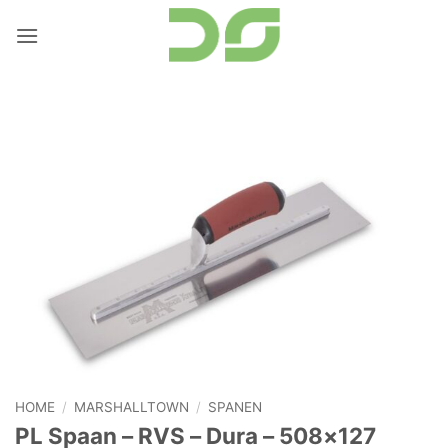
Ga
naar
inhoud
HOME
/
MARSHALLTOWN
/
SPANEN
PL Spaan – RVS – Dura – 508×127