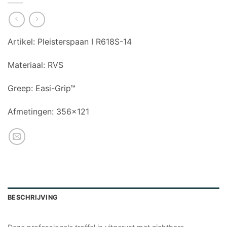
Artikel:
Pleisterspaan I R618S-14
Materiaal:
RVS
Greep:
Easi-Grip™
Afmetingen:
356×121
BESCHRIJVING