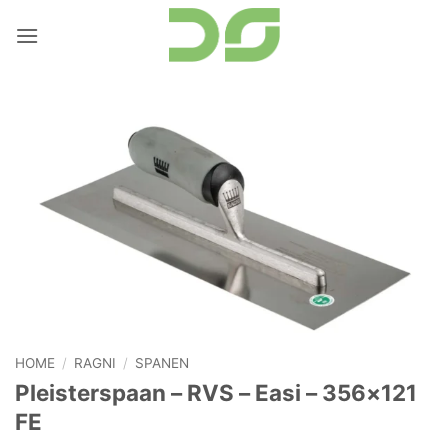
Ga
naar
inhoud
HOME
/
RAGNI
/
SPANEN
Pleisterspaan – RVS – Easi – 356×121
FE