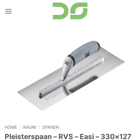
Ga
naar
inhoud
HOME
/
RAGNI
/
SPANEN
Pleisterspaan – RVS – Easi – 330×127