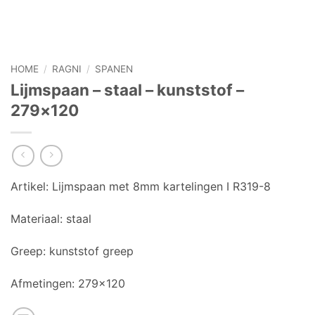
HOME
/
RAGNI
/
SPANEN
Lijmspaan – staal – kunststof –
279×120
Artikel:
Lijmspaan met 8mm kartelingen I R319-8
Materiaal:
staal
Greep:
kunststof greep
Afmetingen:
279×120