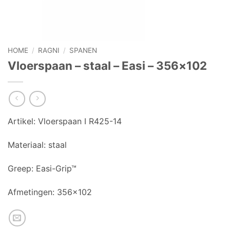
HOME
/
RAGNI
/
SPANEN
Vloerspaan – staal – Easi – 356×102
Artikel: Vloerspaan I R425-14
Materiaal:
staal
Greep:
Easi-Grip™
Afmetingen: 356×102