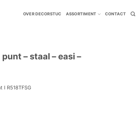
OVER DECORSTUC
ASSORTIMENT
CONTACT
unt – staal – easi –
t I R518TFSG