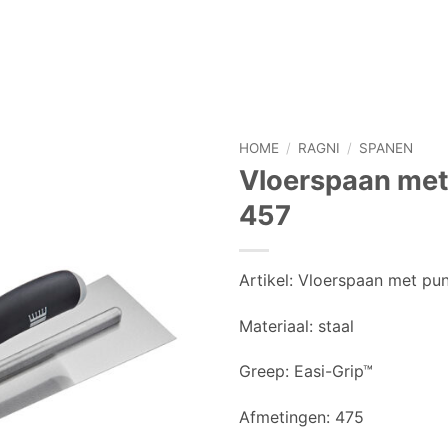
HOME
/
RAGNI
/
SPANEN
Vloerspaan met p
457
Artikel:
Vloerspaan met pun
Materiaal:
staal
Greep:
Easi-Grip™
Afmetingen:
475