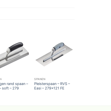
N
SPANEN
en rand spaan –
Pleisterspaan – RVS –
– soft – 279
Easi – 279×121 FE