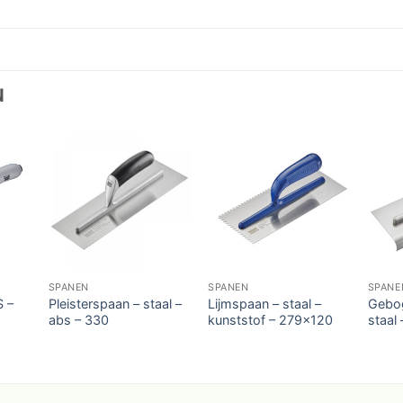
N
SPANEN
SPANEN
SPANE
S –
Pleisterspaan – staal –
Lijmspaan – staal –
Gebog
abs – 330
kunststof – 279×120
staal 