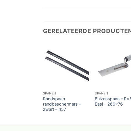
GERELATEERDE PRODUCTE
SPANEN
SPANEN
Randspaan
Buizenspaan – RV
randbeschermers –
Easi – 266×76
zwart – 457