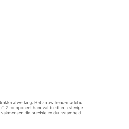
strakke afwerking. Het arrow head‑model is
rip™ 2‑component handvat biedt een stevige
oor vakmensen die precisie en duurzaamheid