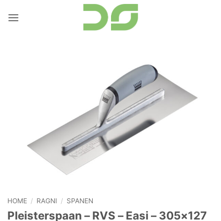
Ga
naar
inhoud
HOME
/
RAGNI
/
SPANEN
Pleisterspaan – RVS – Easi – 305×127