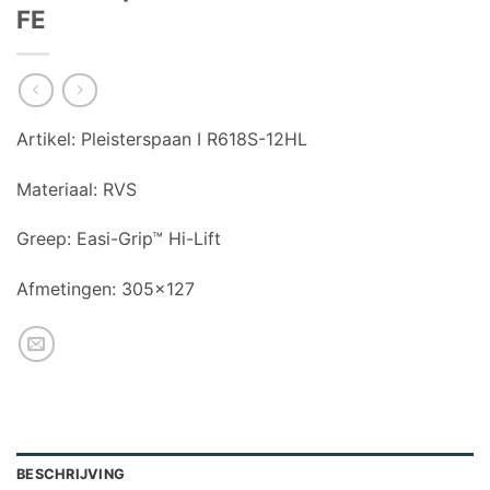
FE
Artikel:
Pleisterspaan I R618S-12HL
Materiaal:
RVS
Greep:
Easi-Grip™ Hi-Lift
Afmetingen:
305×127
BESCHRIJVING