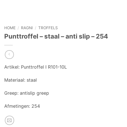
HOME
/
RAGNI
/
TROFFELS
Punttroffel – staal – anti slip – 254
Artikel: Punttroffel I R101-10L
Materiaal:
staal
Greep:
antislip greep
Afmetingen:
254