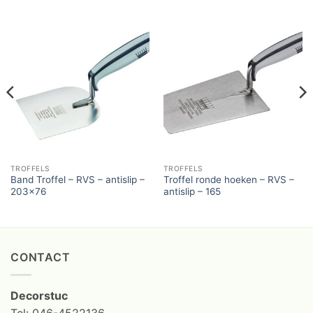
TROFFELS
TROFFELS
Band Troffel – RVS – antislip –
Troffel ronde hoeken – RVS –
203×76
antislip – 165
CONTACT
Decorstuc
Tel: 046-4522136