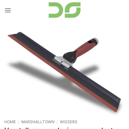
Ga
naar
inhoud
HOME
/
MARSHALLTOWN
/
WISSERS