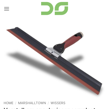
Ga
naar
inhoud
HOME
/
MARSHALLTOWN
/
WISSERS