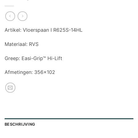
Artikel:
Vloerspaan I R625S-14HL
Materiaal:
RVS
Greep:
Easi-Grip™ Hi-Lift
Afmetingen:
356×102
BESCHRIJVING