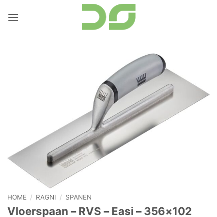
Ga
naar
inhoud
HOME
/
RAGNI
/
SPANEN
Vloerspaan – RVS – Easi – 356×102