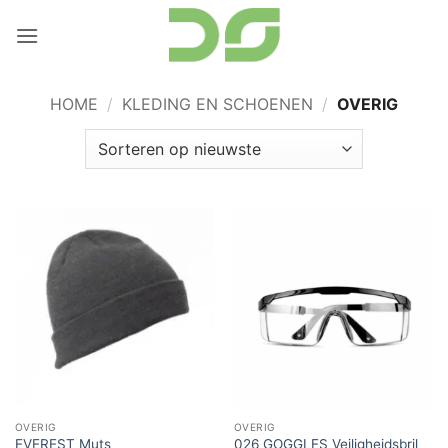
Ga
naar
inhoud
HOME
/
KLEDING EN SCHOENEN
/
OVERIG
OVERIG
OVERIG
EVEREST Muts
026 GOGGLES Veiligheidsbril