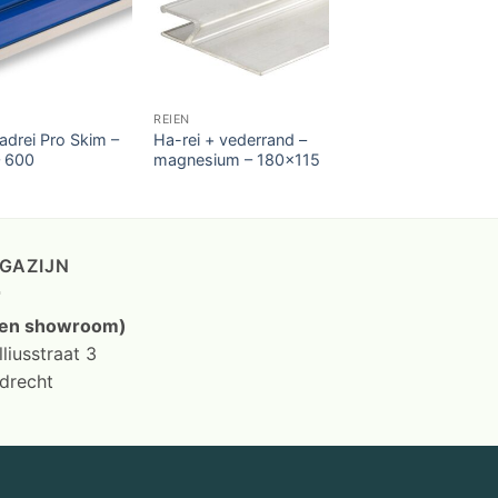
REIEN
adrei Pro Skim –
Ha-rei + vederrand –
 600
magnesium – 180×115
GAZIJN
en showroom)
liusstraat 3
drecht