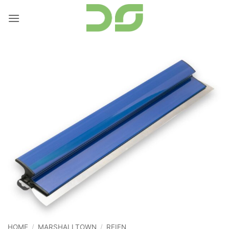
Ga
naar
inhoud
HOME
/
MARSHALLTOWN
/
REIEN