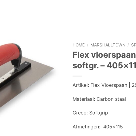
HOME
/
MARSHALLTOWN
/
S
Flex vloerspaan
softgr. – 405×1
Artikel: Flex Vloerspaan | 
Materiaal:
Carbon staal
Greep:
Softgrip
Afmetingen:
405×115