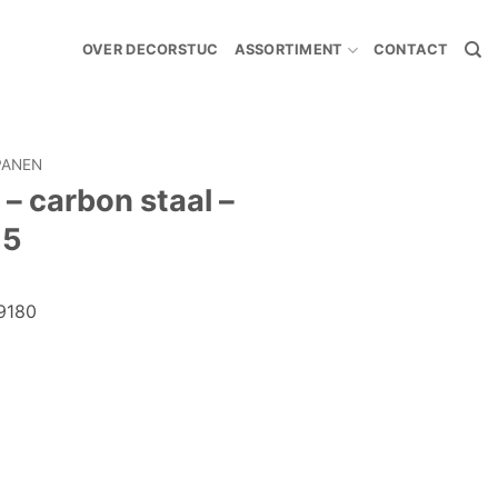
OVER DECORSTUC
ASSORTIMENT
CONTACT
PANEN
 – carbon staal –
15
29180