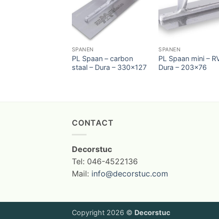
SPANEN
SPANEN
PL Spaan – carbon
PL Spaan mini – R
staal – Dura – 330×127
Dura – 203×76
CONTACT
Decorstuc
Tel: 046-4522136
Mail:
info@decorstuc.com
Copyright 2026 ©
Decorstuc