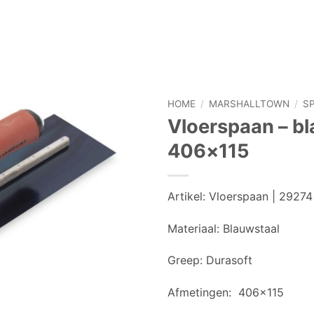
HOME
/
MARSHALLTOWN
/
S
Vloerspaan – bl
406×115
Artikel:
Vloerspaan | 29274
Materiaal:
Blauwstaal
Greep:
Durasoft
Afmetingen:
406×115