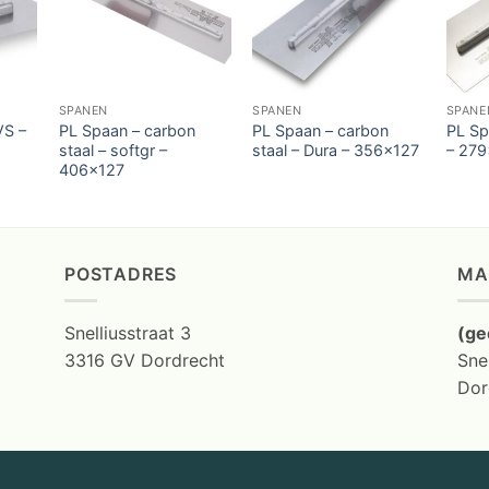
SPANEN
SPANEN
SPANE
VS –
PL Spaan – carbon
PL Spaan – carbon
PL Sp
staal – softgr –
staal – Dura – 356×127
– 279
406×127
POSTADRES
MA
Snelliusstraat 3
(ge
3316 GV Dordrecht
Snel
Dor