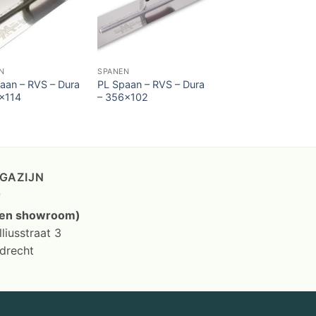
N
SPANEN
aan – RVS – Dura
PL Spaan – RVS – Dura
×114
– 356×102
GAZIJN
en showroom)
liusstraat 3
drecht