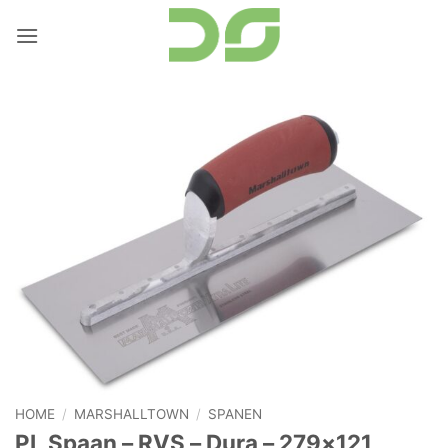
Ga
naar
inhoud
HOME
/
MARSHALLTOWN
/
SPANEN
PL Spaan – RVS – Dura – 279×121