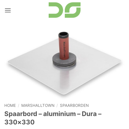
Ga
naar
inhoud
HOME
/
MARSHALLTOWN
/
SPAARBORDEN
Spaarbord – aluminium – Dura –
330×330