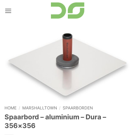
Ga
naar
inhoud
HOME
/
MARSHALLTOWN
/
SPAARBORDEN
Spaarbord – aluminium – Dura –
356×356