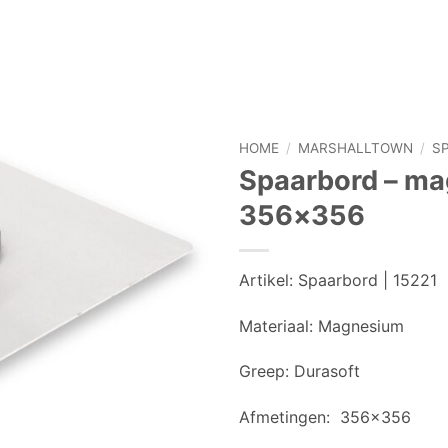
HOME
/
MARSHALLTOWN
/
S
Spaarbord – ma
356×356
Artikel:
Spaarbord | 15221
Materiaal:
Magnesium
Greep:
Durasoft
Afmetingen:
356×356