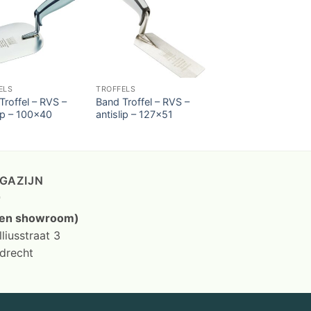
ELS
TROFFELS
Troffel – RVS –
Band Troffel – RVS –
lip – 100×40
antislip – 127×51
GAZIJN
en showroom)
liusstraat 3
drecht