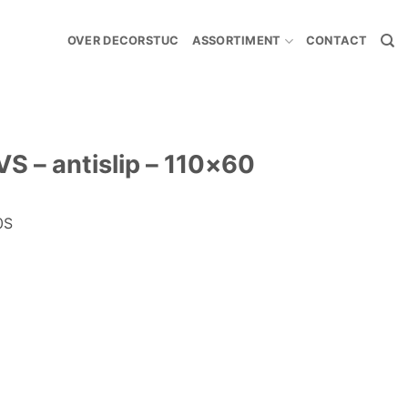
OVER DECORSTUC
ASSORTIMENT
CONTACT
VS – antislip – 110×60
0S