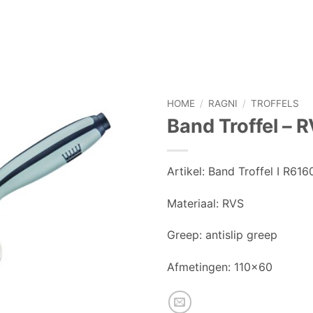
HOME
/
RAGNI
/
TROFFELS
Band Troffel – R
Artikel:
Band Troffel I R616
Materiaal:
RVS
Greep: antislip greep
Afmetingen:
110×60