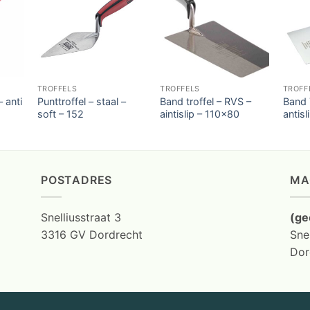
TROFFELS
TROFFELS
TROFF
– anti
Punttroffel – staal –
Band troffel – RVS –
Band 
soft – 152
aintislip – 110×80
antis
POSTADRES
MA
Snelliusstraat 3
(ge
3316 GV Dordrecht
Snel
Dor