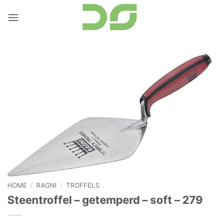
Ga
naar
inhoud
HOME
/
RAGNI
/
TROFFELS
Steentroffel – getemperd – soft – 279