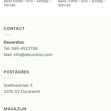
Band troffel – RVS – aintislip –
Band Troffel – RVS – antislip –
110×80
100×40
CONTACT
Decorstuc
Tel: 046-4522136
Mail:
info@decorstuc.com
POSTADRES
Snelliusstraat 3
3316 GV Dordrecht
MAGAZIJN