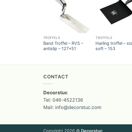
TROFFELS
TROFFELS
Band Troffel – RVS –
Harling troffel – st
antislip – 127×51
soft – 153
CONTACT
Decorstuc
Tel: 046-4522136
Mail:
info@decorstuc.com
Copyright 2026 ©
Decorstuc