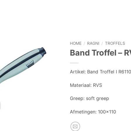
HOME
/
RAGNI
/
TROFFELS
Band Troffel – R
Artikel:
Band Troffel I R611
Materiaal:
RVS
Greep:
soft greep
Afmetingen:
100×110