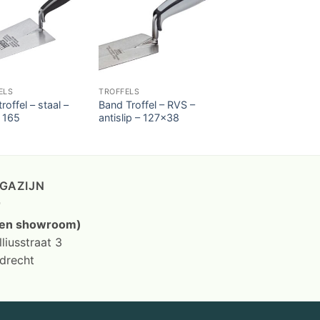
ELS
TROFFELS
roffel – staal –
Band Troffel – RVS –
– 165
antislip – 127×38
GAZIJN
en showroom)
liusstraat 3
drecht