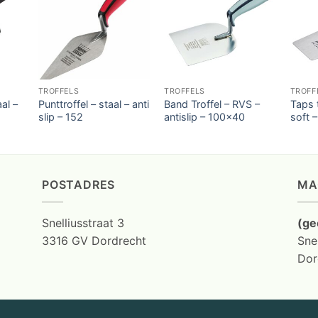
TROFFELS
TROFFELS
TROFF
aal –
Punttroffel – staal – anti
Band Troffel – RVS –
Taps t
slip – 152
antislip – 100×40
soft 
POSTADRES
MA
Snelliusstraat 3
(ge
3316 GV Dordrecht
Snel
Dor