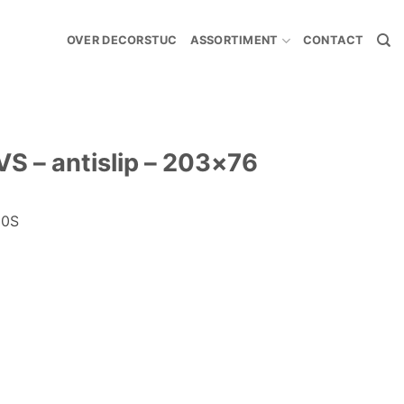
OVER DECORSTUC
ASSORTIMENT
CONTACT
VS – antislip – 203×76
00S